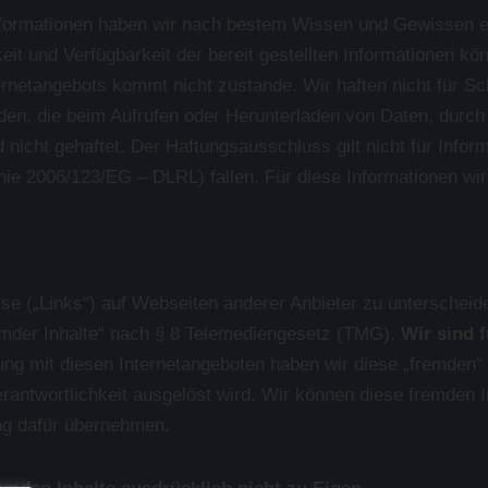
n Informationen haben wir nach bestem Wissen und Gewissen er
igkeit und Verfügbarkeit der bereit gestellten Informationen k
ernetangebots kommt nicht zustande. Wir haften nicht für S
en, die beim Aufrufen oder Herunterladen von Daten, durch 
nicht gehaftet. Der Haftungsausschluss gilt nicht für Info
inie 2006/123/EG – DLRL) fallen. Für diese Informationen wird
se („Links“) auf Webseiten anderer Anbieter zu unterscheid
remder Inhalte“ nach § 8 Telemediengesetz (TMG).
Wir sind f
ng mit diesen Internetangeboten haben wir diese „fremden“ I
Verantwortlichkeit ausgelöst wird. Wir können diese fremden 
ng dafür übernehmen
.