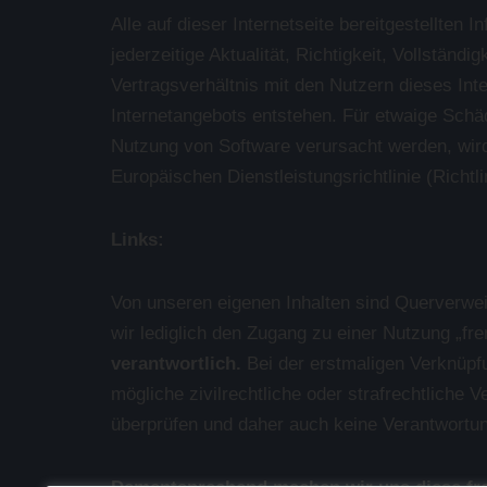
Alle auf dieser Internetseite bereitgestellte
jederzeitige Aktualität, Richtigkeit, Vollständ
Vertragsverhältnis mit den Nutzern dieses Int
Internetangebots entstehen. Für etwaige Schäd
Nutzung von Software verursacht werden, wird 
Europäischen Dienstleistungsrichtlinie (Richtl
Links:
Von unseren eigenen Inhalten sind Querverwei
wir lediglich den Zugang zu einer Nutzung „f
verantwortlich.
Bei der erstmaligen Verknüpfu
mögliche zivilrechtliche oder strafrechtliche 
überprüfen und daher auch keine Verantwortu